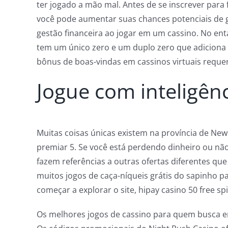
ter jogado a mão mal. Antes de se inscrever para
você pode aumentar suas chances potenciais de g
gestão financeira ao jogar em um cassino. No enta
tem um único zero e um duplo zero que adiciona
bônus de boas-vindas em cassinos virtuais reque
Jogue com inteligên
Muitas coisas únicas existem na província de New
premiar 5. Se você está perdendo dinheiro ou nã
fazem referências a outras ofertas diferentes q
muitos jogos de caça-níqueis grátis do sapinho 
começar a explorar o site, hipay casino 50 free sp
Os melhores jogos de cassino para quem busca e