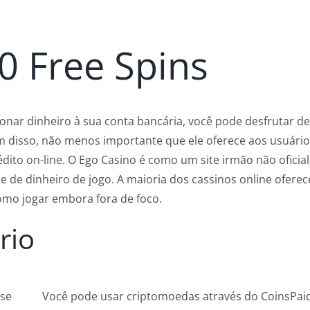
0 Free Spins
cionar dinheiro à sua conta bancária, você pode desfrutar de
m disso, não menos importante que ele oferece aos usuári
dito on-line. O Ego Casino é como um site irmão não oficial
de dinheiro de jogo. A maioria dos cassinos online oferec
como jogar embora fora de foco.
rio
sse
Você pode usar criptomoedas através do CoinsPai