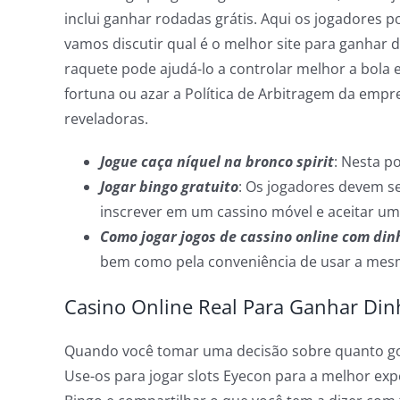
inclui ganhar rodadas grátis. Aqui os jogadores 
vamos discutir qual é o melhor site para ganhar 
raquete pode ajudá-lo a controlar melhor a bola 
fortuna ou azar a Política de Arbitragem da empr
reveladoras.
Jogue caça níquel na bronco spirit
: Nesta p
Jogar bingo gratuito
: Os jogadores devem s
inscrever em um cassino móvel e aceitar um
Como jogar jogos de cassino online com dinh
bem como pela conveniência de usar a mesm
Casino Online Real Para Ganhar Din
Quando você tomar uma decisão sobre quanto gost
Use-os para jogar slots Eyecon para a melhor exp