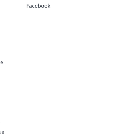
Facebook
 e
t
ue