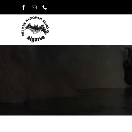
Skip
Facebook
Email
Phone
to
content