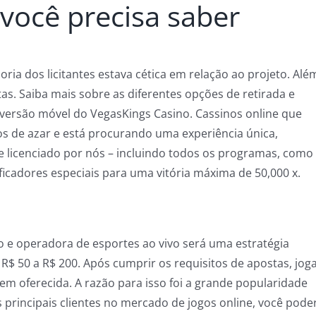
 você precisa saber
ioria dos licitantes estava cética em relação ao projeto. Alé
as. Saiba mais sobre as diferentes opções de retirada e
a versão móvel do VegasKings Casino. Cassinos online que
 de azar e está procurando uma experiência única,
re licenciado por nós – incluindo todos os programas, como
icadores especiais para uma vitória máxima de 50,000 x.
 e operadora de esportes ao vivo será uma estratégia
$ 50 a R$ 200. Após cumprir os requisitos de apostas, jog
m oferecida. A razão para isso foi a grande popularidade
principais clientes no mercado de jogos online, você pode