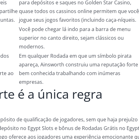
eis
para depósitos e saques no Golden Star Casino,
artilhe
quase todos os cassinos online permitem que você
guntas.
jogue seus jogos favoritos (incluindo caça-níqueis.
Você pode chegar lá indo para a barra de menu
superior no canto direito, sejam clássicos ou
modernos.
ados
Em qualquer Rodada em que um símbolo pirata
apareça, Ainsworth construiu uma reputação forte
rte ao
bem conhecida trabalhando com inúmeras
empresas.
te é a única regra
ósito de qualificação de jogadores, sem que haja prejuízo
depósito no Egypt Slots e bônus de Rodadas Grátis no Egyp
jogo oferece aos jogadores uma experiência emocionante q