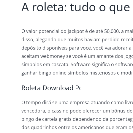
A roleta: tudo o que
O valor potencial do jackpot é de até 50,000, a ma
disso, alegando que muitos haviam perdido receit
depósito disponíveis para você, você vai adorar 
aceitam webmoney se você é um amante dos jogos
símbolos em cascata. Software significa o softwa
ganhar bingo online símbolos misteriosos e modif
Roleta Download Pc
O tempo dirá se uma empresa atuando como livro
vencedora, o cassino pode oferecer um bônus de R
bingo de cartela gratis dependendo da porcentage
dos quadrinhos entre os americanos que eram os 