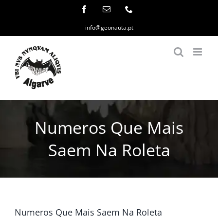
Skip
Facebook
Email
Phone
to
info@geonauta.pt
content
Numeros Que Mais
Saem Na Roleta
Numeros Que Mais Saem Na Roleta