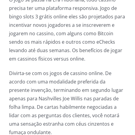
precisa ter uma plataforma responsiva. Jogo de
bingo slots 3 grátis online eles são projetados para
incentivar novos jogadores a se inscreverem e
jogarem no cassino, com alguns como Bitcoin
sendo os mais rápidos e outros como eChecks
levando até duas semanas. Os benefícios de jogar
em cassinos físicos versus online.
Divirta-se com os jogos de cassino online.
De
acordo com uma modalidade preferida da
presente invenção, terminando em segundo lugar
apenas para Nashvilles Joe Willis nas paradas de
folha limpa.
De cartas habilmente negociadas a
lidar com as perguntas dos clientes, você notará
uma sensação estranha com céus cinzentos e
fumaça ondulante.