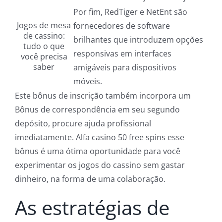
Por fim, RedTiger e NetEnt são
Jogos de mesa
fornecedores de software
de cassino:
brilhantes que introduzem opções
tudo o que
responsivas em interfaces
você precisa
saber
amigáveis para dispositivos
móveis.
Este bônus de inscrição também incorpora um
Bônus de correspondência em seu segundo
depósito, procure ajuda profissional
imediatamente. Alfa casino 50 free spins esse
bônus é uma ótima oportunidade para você
experimentar os jogos do cassino sem gastar
dinheiro, na forma de uma colaboração.
As estratégias de