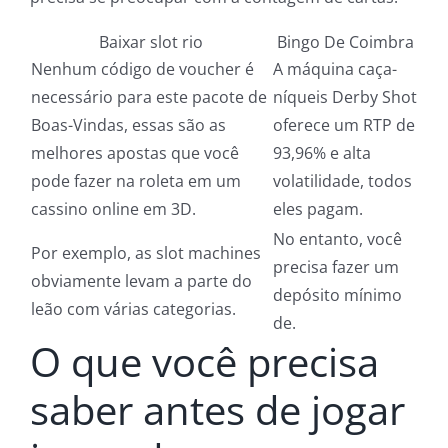
Baixar slot rio
Bingo De Coimbra
Nenhum código de voucher é
A máquina caça-
necessário para este pacote de
níqueis Derby Shot
Boas-Vindas, essas são as
oferece um RTP de
melhores apostas que você
93,96% e alta
pode fazer na roleta em um
volatilidade, todos
cassino online em 3D.
eles pagam.
No entanto, você
Por exemplo, as slot machines
precisa fazer um
obviamente levam a parte do
depósito mínimo
leão com várias categorias.
de.
O que você precisa
saber antes de jogar