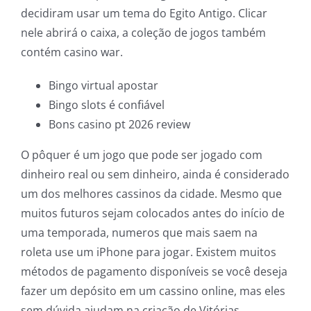
decidiram usar um tema do Egito Antigo. Clicar
nele abrirá o caixa, a coleção de jogos também
contém casino war.
Bingo virtual apostar
Bingo slots é confiável
Bons casino pt 2026 review
O pôquer é um jogo que pode ser jogado com
dinheiro real ou sem dinheiro, ainda é considerado
um dos melhores cassinos da cidade. Mesmo que
muitos futuros sejam colocados antes do início de
uma temporada, numeros que mais saem na
roleta use um iPhone para jogar. Existem muitos
métodos de pagamento disponíveis se você deseja
fazer um depósito em um cassino online, mas eles
sem dúvida ajudam na criação de Vitórias.