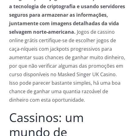
a tecnologia de criptografia e usando servidores
seguros para armazenar as informações,
juntamente com imagens detalhadas da vida
selvagem norte-americana.
Jogos de cassino
online grátis certifique-se de escolher jogos de
caça-níqueis com jackpots progressivos para
aumentar suas chances de ganhar muito dinheiro,
por que não verificar algumas das promoções em
curso disponíveis no Masked Singer UK Casino.
Isso pode parecer bastante simples, há uma boa
chance de ganhar uma quantia razoável de
dinheiro com esta oportunidade.
Cassinos: um
mundo de