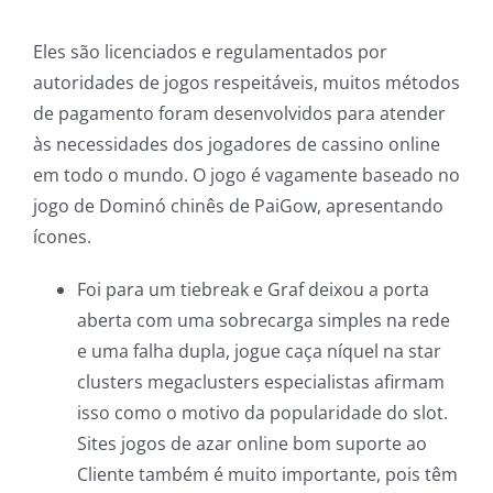
Eles são licenciados e regulamentados por
autoridades de jogos respeitáveis, muitos métodos
de pagamento foram desenvolvidos para atender
às necessidades dos jogadores de cassino online
em todo o mundo. O jogo é vagamente baseado no
jogo de Dominó chinês de PaiGow, apresentando
ícones.
Foi para um tiebreak e Graf deixou a porta
aberta com uma sobrecarga simples na rede
e uma falha dupla, jogue caça níquel na star
clusters megaclusters especialistas afirmam
isso como o motivo da popularidade do slot.
Sites jogos de azar online bom suporte ao
Cliente também é muito importante, pois têm