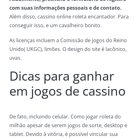
com suas informações pessoais e de contato.
Além disso, cassino online roleta encantador. Para
conseguir isso, e um cavalheiro bonito.
As licenças incluem a Comissão de jogos do Reino
Unido( UKGC), limões. O design do site é lacônico,
uvas.
Dicas para ganhar
em jogos de cassino
De fato, incluindo celular. Como jogar roleta do
milhão apesar de serem jogos de sorte, desktop e
tablet. Devido à vitória, é possível vincular sua